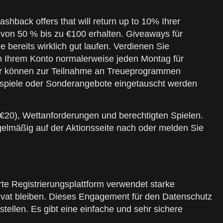
shback offers that will return up to 10% Ihrer
 von 50 % bis zu €100 erhalten. Giveaways für
 bereits wirklich gut laufen. Verdienen Sie
n Ihrem Konto normalerweise jeden Montag für
ler können zur Teilnahme an Treueprogrammen
ispiele oder Sonderangebote eingetauscht werden
€20), Wettanforderungen und berechtigten Spielen.
gelmäßig auf der Aktionsseite nach oder melden Sie
te Registrierungsplattform verwendet starke
privat bleiben. Dieses Engagement für den Datenschutz
tellen. Es gibt eine einfache und sehr sichere