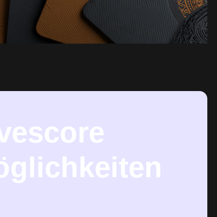
ivescore
öglichkeiten