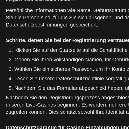
Persönliche Informationen wie Name, Geburtsdatum d
Sie die Person sind, für die Sie sich ausgeben, und d
Datenschutzbestimmungen gespeichert.
Schritte, denen Sie bei der Registrierung vertrau
Klicken Sie auf der Startseite auf die Schaltfläche
Geben Sie Ihren vollständigen Namen, Ihr Geburt
Wählen Sie ein sicheres Passwort, um Ihr Konto 
Lesen Sie unsere Datenschutzrichtlinie sorgfältig
Nachdem Sie das Formular abgeschickt haben, übe
Nachdem Sie den Registrierungsprozess abgeschlosse
unseren Live-Casinos beginnen. Es werden mehrere Üb
zugreifen können. Dies schützt sowohl Ihre Identität 
Datenschutzgarantie für Casino-Einzahlungen un