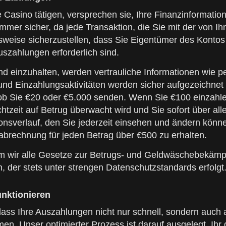
Casino tätigen, versprechen sie, Ihre Finanzinformatio
mmer sicher, da jede Transaktion, die Sie mit der von 
sweise sicherzustellen, dass Sie Eigentümer des Kontos 
uszahlungen erforderlich sind.
nd einzuhalten, werden vertrauliche Informationen wie 
- und Einzahlungsaktivitäten werden sicher aufgezeichn
n, ob Sie €20 oder €5.000 senden. Wenn Sie €100 einzah
chtzeit auf Betrug überwacht wird und Sie sofort über alle
ktionsverlauf, den Sie jederzeit einsehen und ändern kö
abrechnung für jeden Betrag über €500 zu erhalten.
dem wir alle Gesetze zur Betrugs- und Geldwäschebekämp
, der stets unter strengen Datenschutzstandards erfolgt
nktionieren
ss Ihre Auszahlungen nicht nur schnell, sondern auch ab
en. Unser optimierter Prozess ist darauf ausgelegt, Ih