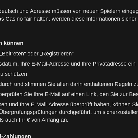
eutsch und Adresse müssen von neuen Spielern eingege
as Casino fair halten, werden diese Informationen sicher
en können
 „Beitreten“ oder „Registrieren“
sdatum, Ihre E-Mail-Adresse und Ihre Privatadresse ein
zu schützen
 durch und stimmen Sie allen darin enthaltenen Regeln z
rprüfen Sie Ihre E-Mail auf einen Link, den Sie zur Be
n und Ihre E-Mail-Adresse überprüft haben, können Sie 
erprüfungsprüfungen durchgeführt, um sicherzustellen,
als auch Ihr € von Anfang an.
d-Zahlungen