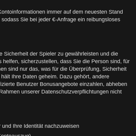
e Kontoinformationen immer auf dem neuesten Stand
sodass Sie bei jeder €-Anfrage ein reibungsloses
 Sicherheit der Spieler zu gewährleisten und die
helfen, sicherzustellen, dass Sie die Person sind, für
en sind nur das, was für die Überprüfung, Sicherheit
 hält Ihre Daten geheim. Dazu gehört, andere
rifizierte Benutzer Bonusangebote einzahlen, abheben
 Rahmen unserer Datenschutzverpflichtungen nicht
 und Ihre Identität nachzuweisen