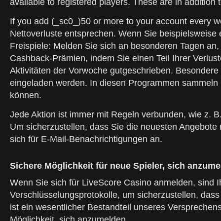
available to registered players. These are in addition t
If you add (_sc0_)50 or more to your account every we
Nettoverluste entsprechen. Wenn Sie beispielsweise 
Freispiele: Melden Sie sich an besonderen Tagen an, u
Cashback-Prämien, indem Sie einen Teil Ihrer Verlu
Aktivitäten der Vorwoche gutgeschrieben. Besondere
eingeladen werden. In diesen Programmen sammeln Sp
können.
Jede Aktion ist immer mit Regeln verbunden, wie z. 
Um sicherzustellen, dass Sie die neuesten Angebote 
sich für E-Mail-Benachrichtigungen an.
Sichere Möglichkeit für neue Spieler, sich anzum
Wenn Sie sich für LiveScore Casino anmelden, sind Ih
Verschlüsselungsprotokolle, um sicherzustellen, dass
ist ein wesentlicher Bestandteil unseres Versprechens
Möglichkeit, sich anzumelden.