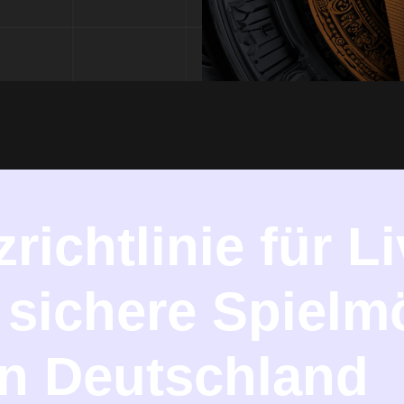
richtlinie für L
sichere Spielm
 in Deutschland