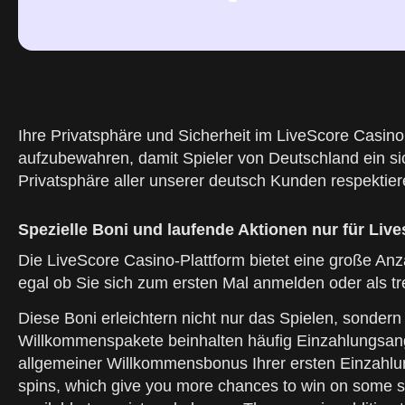
Ihre Privatsphäre und Sicherheit im LiveScore Casin
aufzubewahren, damit Spieler von Deutschland ein si
Privatsphäre aller unserer deutsch Kunden respektier
Spezielle Boni und laufende Aktionen nur für Liv
Die LiveScore Casino-Plattform bietet eine große Anza
egal ob Sie sich zum ersten Mal anmelden oder als 
Diese Boni erleichtern nicht nur das Spielen, sonder
Willkommenspakete beinhalten häufig Einzahlungsange
allgemeiner Willkommensbonus Ihrer ersten Einzahlun
spins, which give you more chances to win on some sl