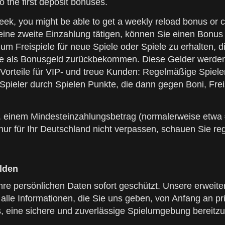
o the first deposit bonuses.
ek, you might be able to get a weekly reload bonus or ca
eine zweite Einzahlung tätigen, können Sie einen Bonus
m Freispiele für neue Spiele oder Spiele zu erhalten, die
ste als Bonusgeld zurückbekommen. Diese Gelder werde
 Vorteile für VIP- und treue Kunden: Regelmäßige Spie
ieler durch Spielen Punkte, die dann gegen Boni, Fre
B. einem Mindesteinzahlungsbetrag (normalerweise etwa 
nur für Ihr Deutschland nicht verpassen, schauen Sie re
elden
re persönlichen Daten sofort geschützt. Unsere erweiter
 alle Informationen, die Sie uns geben, von Anfang an 
, eine sichere und zuverlässige Spielumgebung bereitzus